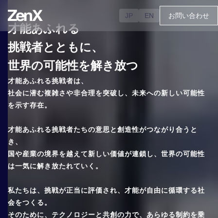
JP
EN
お問い合わせ
才能あふれる
挑戦者とともに、
世界の可能性を解き放つ
才能あふれる挑戦者は、
社会に潜む複雑さや非合理を突破し、未来への新しい可能性
を示す存在。
才能あふれる挑戦者たちの意思と創造性がつながり合うと
き、
国や産業の境界を越えて新しい価値が連鎖し、世界の可能性
は一気に解き放たれていく。
私たちは、挑戦が正当に評価され、才能が自由に循環する社
会をつくる。
そのために、テクノロジーと共創の力で、あらゆる制約を乗